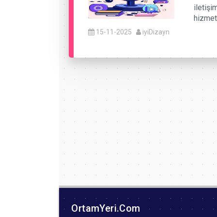
iletişi
hizmet
15-11-2025
iyiDizayn
OrtamYeri.Com