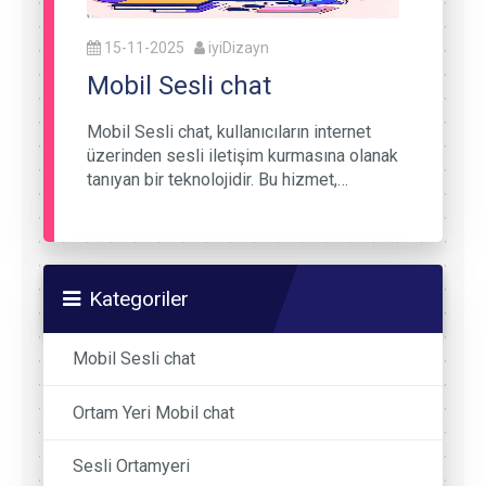
15-11-2025
iyiDizayn
Mobil Sesli chat
Mobil Sesli chat, kullanıcıların internet
üzerinden sesli iletişim kurmasına olanak
tanıyan bir teknolojidir. Bu hizmet,…
Kategoriler
Mobil Sesli chat
Ortam Yeri Mobil chat
Sesli Ortamyeri