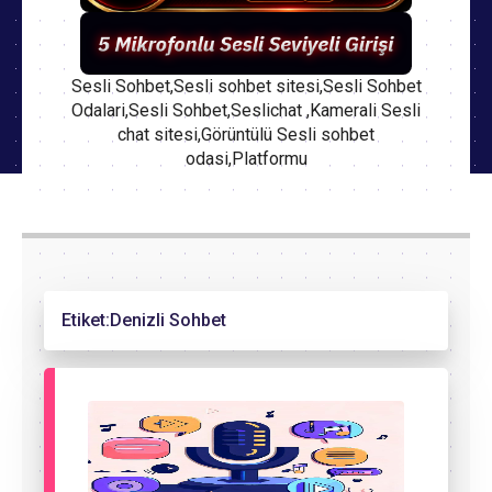
Sesli Sohbet,Sesli sohbet sitesi,Sesli Sohbet
Odalari,Sesli Sohbet,Seslichat ,Kamerali Sesli
chat sitesi,Görüntülü Sesli sohbet
odasi,Platformu
Etiket:
Denizli Sohbet